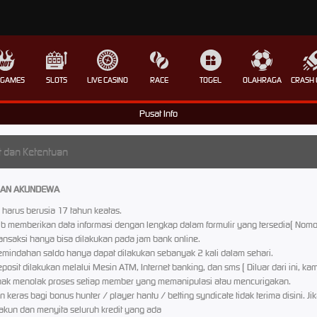
 GAMES
SLOTS
LIVE CASINO
RACE
TOGEL
OLAHRAGA
CRASH
Pusat Info
t dan Ketentuan
AN AKUNDEWA
 harus berusia 17 tahun keatas.
b memberikan data informasi dengan lengkap dalam formulir yang tersedia( Nom
ansaksi hanya bisa dilakukan pada jam bank online.
mindahan saldo hanya dapat dilakukan sebanyak 2 kali dalam sehari.
posit dilakukan melalui Mesin ATM, Internet banking, dan sms ( Diluar dari ini, k
hak menolak proses setiap member yang memanipulasi atau mencurigakan.
n keras bagi bonus hunter / player hantu / betting syndicate tidak terima disini. J
kun dan menyita seluruh kredit yang ada