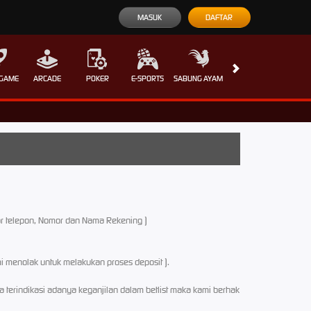
MASUK
DAFTAR
 GAME
ARCADE
POKER
E-SPORTS
SABUNG AYAM
PROMOSI
or telepon, Nomor dan Nama Rekening )
ami menolak untuk melakukan proses deposit ).
ika terindikasi adanya keganjilan dalam betlist maka kami berhak