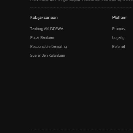
Online terbaik. Anda hanya cukup mendaftarkan diri anda sekali saja unt
Kebijaksanaan
Platform
Tentang AKUNDEWA
Promosi
Pusat Bantuan
Loyalty
Responsible Gambling
Referral
Syarat dan Ketentuan