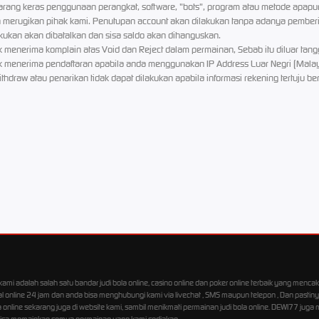
rang keras penggunaan perangkat, software, "bots", program atau metode apapun
 merugikan pihak kami. Penutupan account akan dilakukan tanpa adanya pember
kukan akan dibatalkan dan sisa saldo akan dihanguskan.
k menerima komplain atas Void dan Reject dalam permainan, Sebab itu diluar tan
k menerima pendaftaran apabila anda menggunakan IP Address Luar Negri (Malay
thdraw atau penarikan tidak dapat dilakukan apabila informasi rekening tertuju be
kami adalah salah satu bandar judi bola online, casino online dan poker online terbaik yang menc
onal online 24 jam dan anda bisa menghubungi kami via livechat , SMS maupun telepon , Dan pa
a online sekarang juga di website kami, sambil menikmati permainan judi bola online. DEWI77 jug