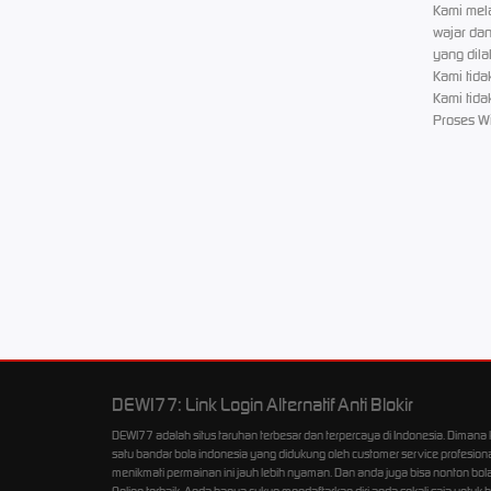
Kami mela
wajar dan
yang dila
Kami tida
Kami tida
Proses Wi
DEWI77: Link Login Alternatif Anti Blokir
DEWI77 adalah situs taruhan terbesar dan terpercaya di Indonesia. Dimana 
satu bandar bola indonesia yang didukung oleh customer service profesi
menikmati permainan ini jauh lebih nyaman. Dan anda juga bisa nonton bol