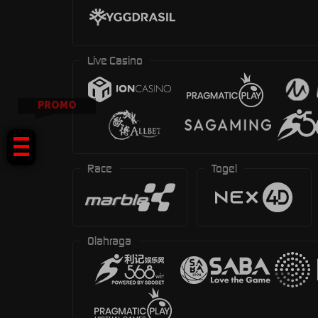
Live Casino
PROMO
Race
Togel
Olahraga