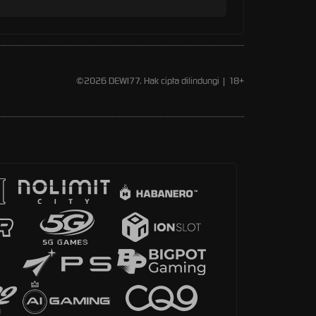
©2026 DEWI77. Hak cipta dilindungi | 18+