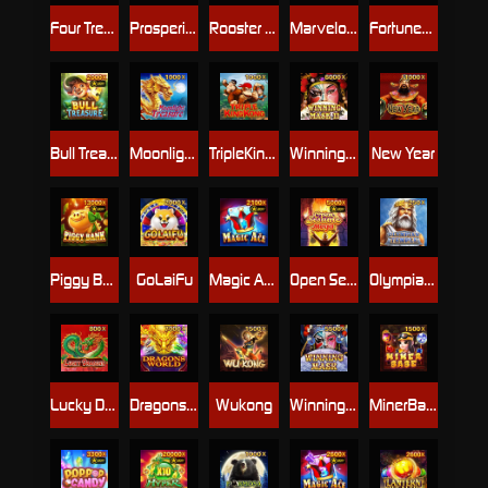
Four Treasures
Prosperity Tiger
Rooster In Love
MarvelousIV
FortuneHorse
Bull Treasure
Moonlight Treasure
TripleKingKong
Winning Mask II
New Year
Piggy Bank
GoLaiFu
Magic Ace
Open Sesame Mega
Olympian Temple
Lucky Dragons
DragonsWorld
Wukong
Winning Mask
MinerBabe