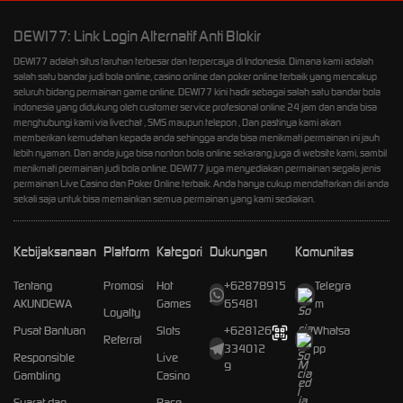
DEWI77: Link Login Alternatif Anti Blokir
DEWI77 adalah situs taruhan terbesar dan terpercaya di Indonesia. Dimana kami adalah
salah satu bandar judi bola online, casino online dan poker online terbaik yang mencakup
seluruh bidang permainan game online. DEWI77 kini hadir sebagai salah satu bandar bola
indonesia yang didukung oleh customer service profesional online 24 jam dan anda bisa
menghubungi kami via livechat , SMS maupun telepon , Dan pastinya kami akan
memberikan kemudahan kepada anda sehingga anda bisa menikmati permainan ini jauh
lebih nyaman. Dan anda juga bisa nonton bola online sekarang juga di website kami, sambil
menikmati permainan judi bola online. DEWI77 juga menyediakan permainan segala jenis
permainan Live Casino dan Poker Online terbaik. Anda hanya cukup mendaftarkan diri anda
sekali saja untuk bisa memainkan semua permainan yang kami sediakan.
Kebijaksanaan
Platform
Kategori
Dukungan
Komunitas
Tentang
Promosi
Hot
+62878915
Telegra
AKUNDEWA
Games
65481
m
Loyalty
Pusat Bantuan
Slots
+628126
Whatsa
Referral
334012
pp
Responsible
Live
9
Gambling
Casino
Syarat dan
Race