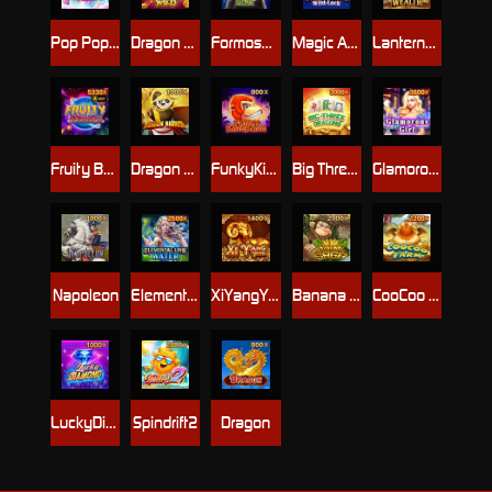
Pop Pop Candy
Dragon Soar - Hyper Wild
Formosa Bear
Magic Ace WILD LOCK
LanternWealth
Fruity Bonanza
Dragon Warrior
FunkyKingKong
Big Three Dragons
Glamorous Girl
Napoleon
Elemental Link Water
XiYangYang
Banana Saga
CooCoo Farm
LuckyDiamond
Spindrift2
Dragon