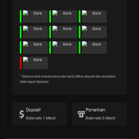
* Selama bank maintenance dan bank offline deposit dan penarikan
tidak dapat diproses
Deposit
Penarikan
Rata-rata 1 Menit
Rata-rata 5 Menit