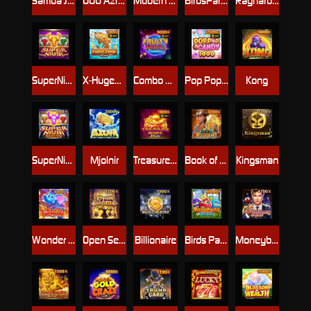
Samba Jewel
UGO Aztec Gold
Modern Gods
BirdsParty
Ragnarok : Thor VS Loki
SuperNiubi
X-Huge_Fishin' Fever X-Huge
Combo Fruity Bonanza Combo
Pop Pop Candy 1000
Kong
SuperNiubiDeluxe
Mjolnir
TreasureBowl
Book of Mystery
Kingsman
Wonder Elephant
Open Sesame
Billionaire
Birds Party Deluxe
Moneybags Man