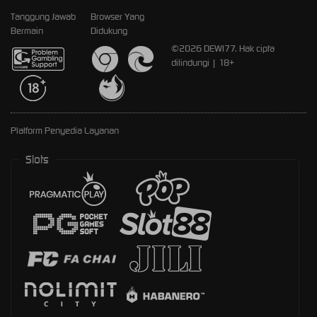
Tanggung Jawab
Browser Yang
Bermain
Didukung
©2026 DEWI77. Hak cipta
dilindungi | 18+
Platform Penyedia Layanan
Slots