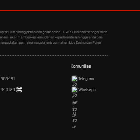
akup seluruh bidang permainan game online. DEWI77 kini hadir sebagai salah
stinya kami akan memberikan kemudahan kepada anda sehingga anda bisa
a menyediakan permainan segala jenis permainan Live Casino dan Poker
Komunitas
1565481
Telegram
3340129
Whatsapp