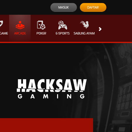
MASUK
DAFTAR
 GAME
ARCADE
POKER
E-SPORTS
SABUNG AYAM
PROMOSI