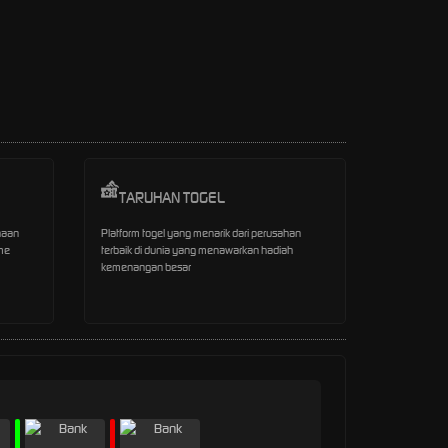
TARUHAN TOGEL
haan
Platform togel yang menarik dari perusahan
ame
terbaik di dunia yang menawarkan hadiah
kemenangan besar