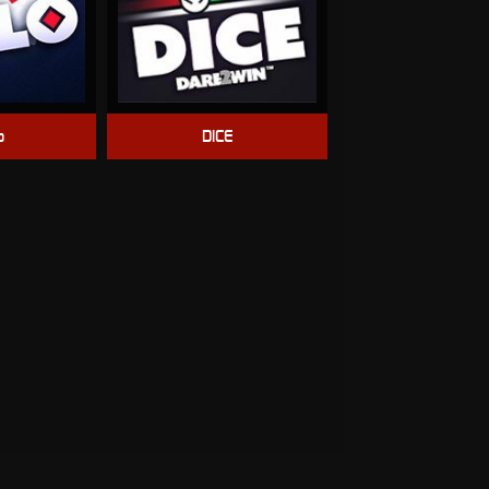
o
DICE