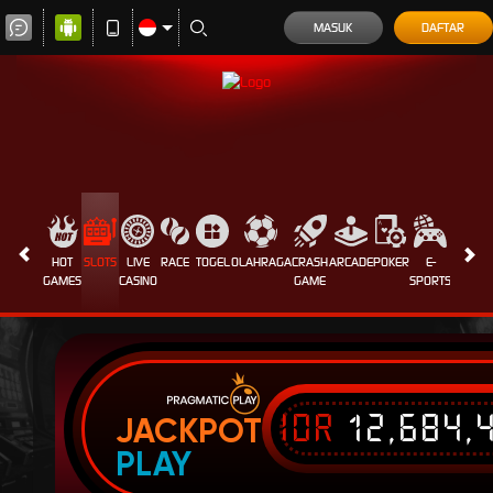
MASUK
DAFTAR
HOT
SLOTS
LIVE
RACE
TOGEL
OLAHRAGA
CRASH
ARCADE
POKER
E-
SABUN
GAMES
CASINO
GAME
SPORTS
AYAM
IDR
12,684,
JACKPOT
PLAY