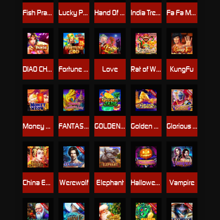
Fish Prawn Crab
Lucky Panda
Hand Of God
India Treasure
Fa Fa Monkey
DIAO CHAN FA DA CAI
Fortune God
Love
Rat of Wealth
KungFu
Money Meow
FANTASY - SOUTHEAST ASIA
GOLDEN JADE
Golden Zongzi
Glorious Kingdom
China Empress
Werewolf
Elephant
Halloween
Vampire