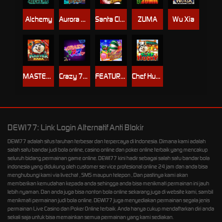
Alchemy
Aurora Wolf
Santa Claus
ZUMA
Wu Xia
MASTER HAHA
Crazy 777
FEATURE BUY・CHRISTMAS EXPRESS
Chef Husky
DEWI77: Link Login Alternatif Anti Blokir
DEWI77 adalah situs taruhan terbesar dan terpercaya di Indonesia. Dimana kami adalah
salah satu bandar judi bola online, casino online dan poker online terbaik yang mencakup
seluruh bidang permainan game online. DEWI77 kini hadir sebagai salah satu bandar bola
indonesia yang didukung oleh customer service profesional online 24 jam dan anda bisa
menghubungi kami via livechat , SMS maupun telepon , Dan pastinya kami akan
memberikan kemudahan kepada anda sehingga anda bisa menikmati permainan ini jauh
lebih nyaman. Dan anda juga bisa nonton bola online sekarang juga di website kami, sambil
menikmati permainan judi bola online. DEWI77 juga menyediakan permainan segala jenis
permainan Live Casino dan Poker Online terbaik. Anda hanya cukup mendaftarkan diri anda
sekali saja untuk bisa memainkan semua permainan yang kami sediakan.