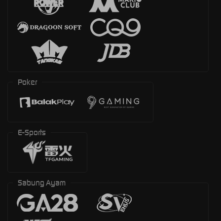
Poker
E-Sports
Sabung Ayam