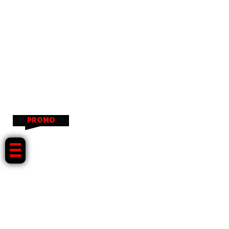
PROMO