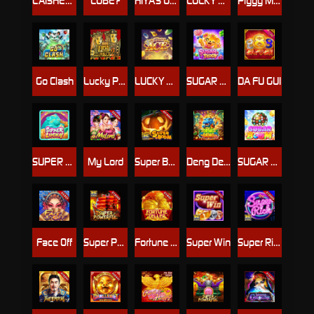
CAISHEN-LUCKY SPREAD
CUBE?
HIYAS GEMS
LUCKY ACE 2
Piggy Master
Go Clash
Lucky Poker 2
LUCKY ACE
SUGAR TEDDY
DA FU GUI
SUPER LUCKY
My Lord
Super Boom
Deng Deng
SUGAR BOOM
Face Off
Super Powerful
Fortune Teller
Super Win
Super Rich