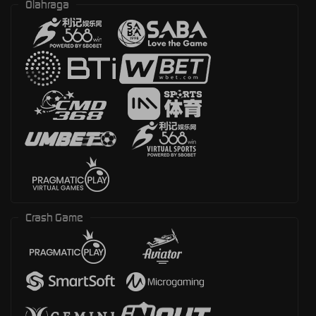
Olahraga
Crash Game