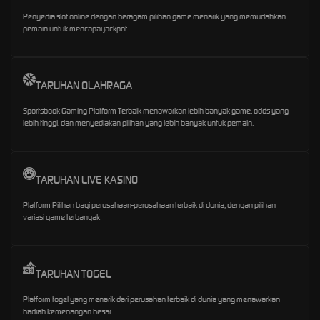
Penyedia slot online dengan beragam pilihan game menarik yang memudahkan
pemain untuk mencapai jackpot
TARUHAN OLAHRAGA
Sportsbook Gaming Platform Terbaik menawarkan lebih banyak game, odds yang
lebih tinggi, dan menyediakan pilihan yang lebih banyak untuk pemain.
TARUHAN LIVE KASINO
Platform Pilihan bagi perusahaan-perusahaan terbaik di dunia, dengan pilihan
variasi game terbanyak
TARUHAN TOGEL
Platform togel yang menarik dari perusahan terbaik di dunia yang menawarkan
hadiah kemenangan besar