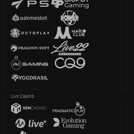
Live Casino