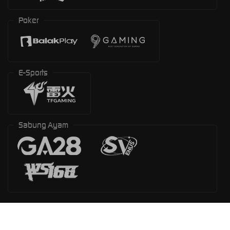
Poker
E-Sports
Sabung Ayam