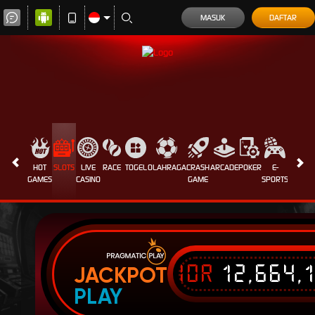
MASUK
DAFTAR
HOT
SLOTS
LIVE
RACE
TOGEL
OLAHRAGA
CRASH
ARCADE
POKER
E-
SABUN
GAMES
CASINO
GAME
SPORTS
AYAM
IDR
12,664,
JACKPOT
PLAY