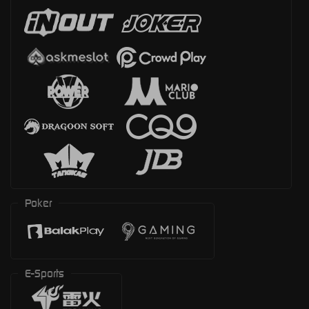
Poker
E-Sports