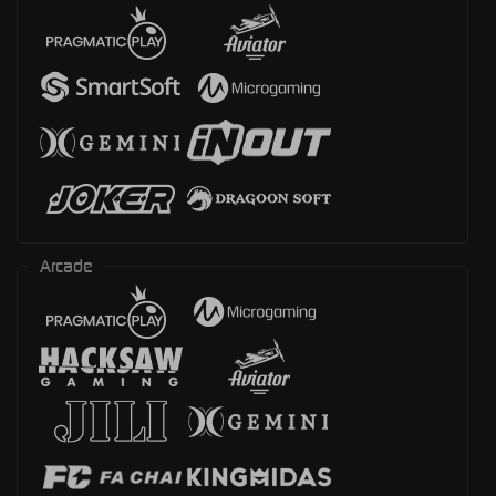
Arcade