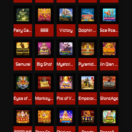
Fairy Garden
888
Victory
Dolphin Reef
Sea Realms
Samurai
Big Shot
Mysterious Witch
Pyramid Adventure
Jin Qian Wa
Eyes of Fortune
Monkey Slots
Fire of Villa Street
Emperor Gate
StoneAge