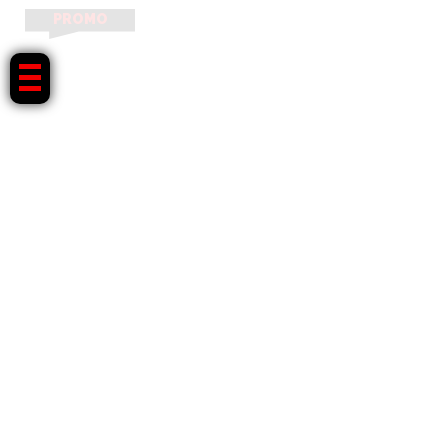
PROMO