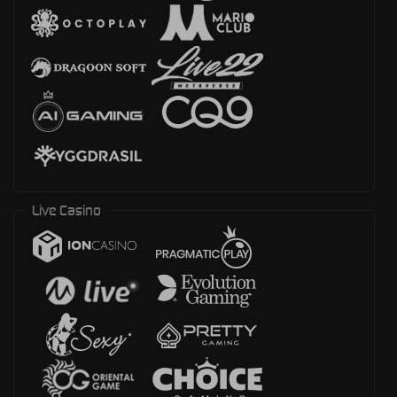
Live Casino