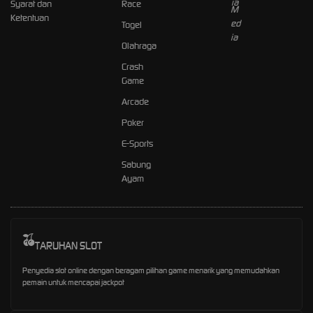
Syarat dan
Race
Ketentuan
Togel
Olahraga
Crash
Game
Arcade
Poker
E-Sports
Sabung
Ayam
TARUHAN SLOT
Penyedia slot online dengan beragam pilihan game menarik yang memudahkan
pemain untuk mencapai jackpot