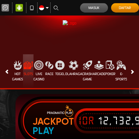
MASUK
DAFTAR
HOT
SLOTS
LIVE
RACE
TOGEL
OLAHRAGA
CRASH
ARCADE
POKER
E-
SABUN
GAMES
CASINO
GAME
SPORTS
AYAM
IDR
12,732,
JACKPOT
PLAY