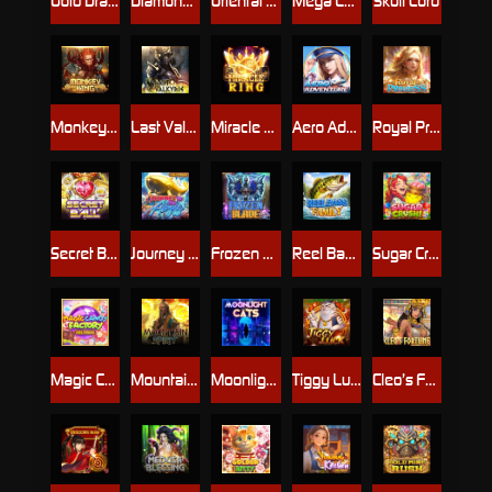
Gold Dragon
Diamond Mask
Oriental Treasures
Mega Cave
Skull Lord
Monkey King
Last Valkyrie
Miracle Ring
Aero Adventure
Royal Princess
Secret Ball
Journey to the Abyss
Frozen Blade
Reel Bass Family
Sugar Crush!
Magic Candy Factory
Mountain Spirit
Moonlight Cats
Tiggy Luck
Cleo’s Fortune