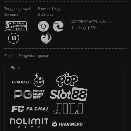
Tanggung Jawab
Browser Yang
Bermain
Didukung
©2026 DEWI77. Hak cipta
dilindungi | 18+
Platform Penyedia Layanan
Slots