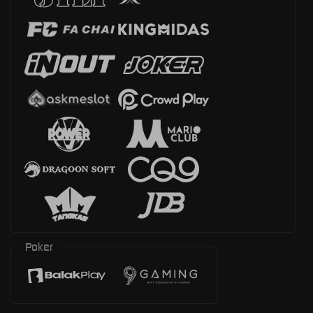
Poker