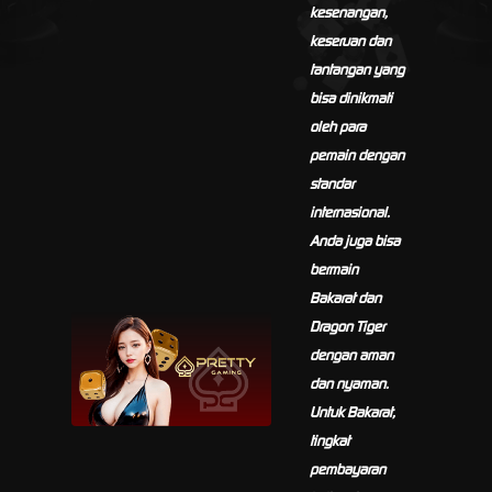
kesenangan,
keseruan dan
tantangan yang
bisa dinikmati
oleh para
pemain dengan
standar
internasional.
Anda juga bisa
bermain
Bakarat dan
Dragon Tiger
dengan aman
dan nyaman.
Untuk Bakarat,
tingkat
pembayaran