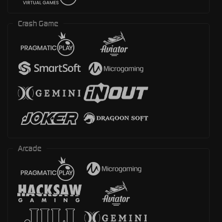
Crash Game
Arcade