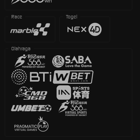
Race
Togel
Olahraga