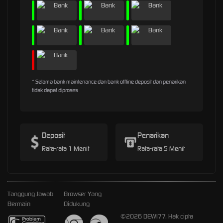
* Selama bank maintenance dan bank offline deposit dan penarikan
tidak dapat diproses
Deposit
Penarikan
Rata-rata 1 Menit
Rata-rata 5 Menit
Tanggung Jawab
Browser Yang
Bermain
Didukung
©2026 DEWI77. Hak cipta