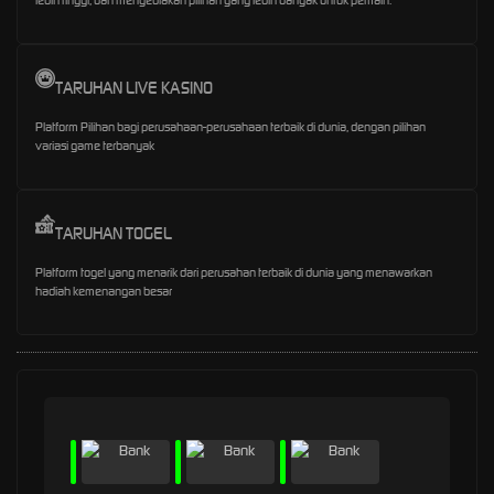
TARUHAN LIVE KASINO
Platform Pilihan bagi perusahaan-perusahaan terbaik di dunia, dengan pilihan
variasi game terbanyak
TARUHAN TOGEL
Platform togel yang menarik dari perusahan terbaik di dunia yang menawarkan
hadiah kemenangan besar