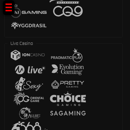
Live Casino