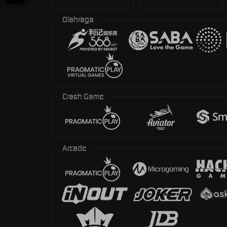
Olahraga
Crash Game
Arcade