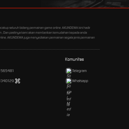
mencakup seluruh bidang permainan game online. AKUNDEWA kini hadir
epon , Dan pastinya kami akan memberikan kemudahan kepada anda
la online. AKUNDEWA juga menyediakan permainan segala jenis permainan
Komunitas
1565481
Telegram
3340129
Whatsapp