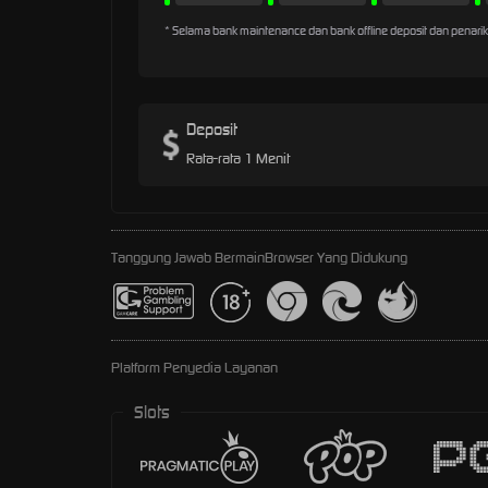
* Selama bank maintenance dan bank offline deposit dan penarik
Deposit
Rata-rata 1 Menit
Tanggung Jawab Bermain
Browser Yang Didukung
Platform Penyedia Layanan
Slots