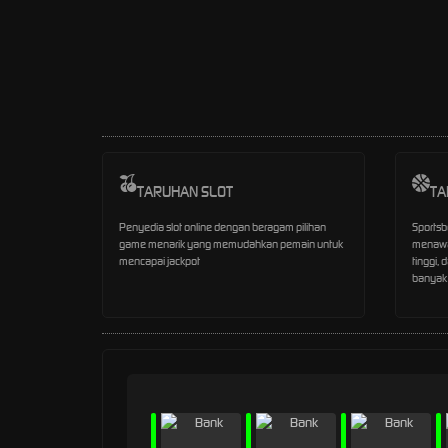
TARUHAN SLOT
TA
Penyedia slot online dengan beragam pilihan
Sportsb
game menarik yang memudahkan pemain untuk
menawar
mencapai jackpot
tinggi,
banyak 